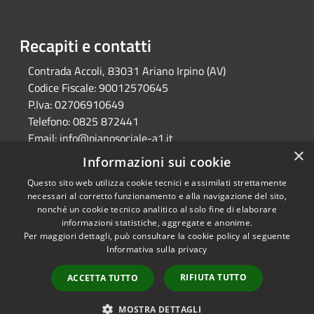
Recapiti e contatti
Contrada Accoli, 83031 Ariano Irpino (AV)
Codice Fiscale:
90012570645
P.Iva:
02706910649
Telefono:
0825 872441
Email:
info@pianosociale-a1.it
×
Pec:
consorzioa1@legalmail.it
Informazioni sui cookie
Questo sito web utilizza cookie tecnici e assimilati strettamente
necessari al corretto funzionamento e alla navigazione del sito,
RSS
Copyright © 2026 • Azienda
nonché un cookie tecnico analitico al solo fine di elaborare
Accessibilità
Speciale Consortile per la
informazioni statistiche, aggregate e anonime.
Per maggiori dettagli, può consultare la cookie policy al seguente
Privacy
gestione delle politiche sociali
Informativa sulla privacy
Cookie
nei comuni dell'ambito
Mappa del sito
territoriale n. a1 • Powered by
RIFIUTA TUTTO
ACCETTA TUTTO
Municipium
Accesso
•
redazione
MOSTRA DETTAGLI