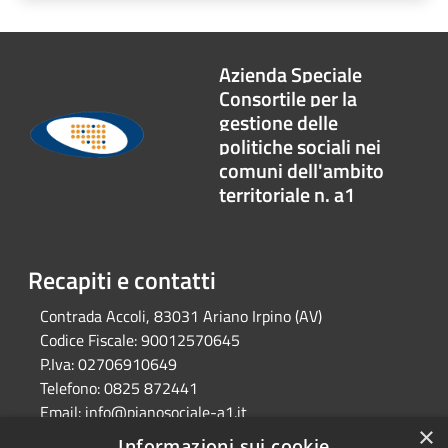
Azienda Speciale
Consortile per la
gestione delle
politiche sociali nei
comuni dell'ambito
territoriale n. a1
Recapiti e contatti
Contrada Accoli, 83031 Ariano Irpino (AV)
Codice Fiscale:
90012570645
P.Iva:
02706910649
Telefono:
0825 872441
Email:
info@pianosociale-a1.it
×
Pec:
consorzioa1@legalmail.it
Informazioni sui cookie