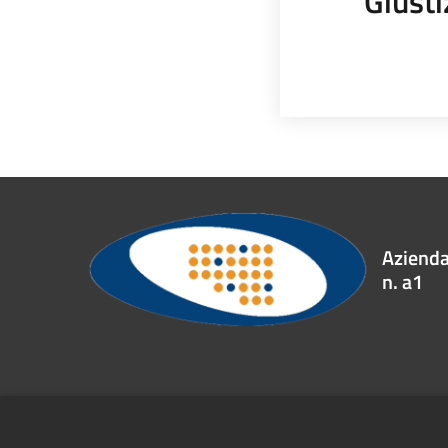
Giusti
Azienda 
n. a1
Recapiti e contatti
Contrada Accoli, 83031 Ariano Irpino (AV)