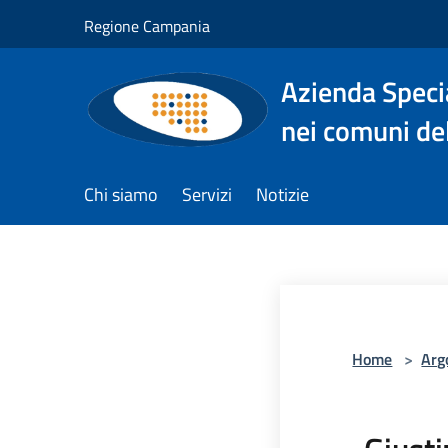
Salta al contenuto principale
Regione Campania
Azienda Specia
nei comuni del
Chi siamo
Servizi
Notizie
Home
>
Arg