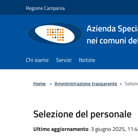
Salta al contenuto principale
Regione Campania
Azienda Specia
nei comuni del
Chi siamo
Servizi
Notizie
Home
>
Amministrazione trasparente
>
Selezi
Selezione del personale
Ultimo aggiornamento
: 3 giugno 2025, 11: