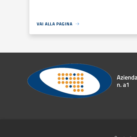
VAI ALLA PAGINA
Azienda 
n. a1
Recapiti e contatti
Contrada Accoli, 83031 Ariano Irpino (AV)