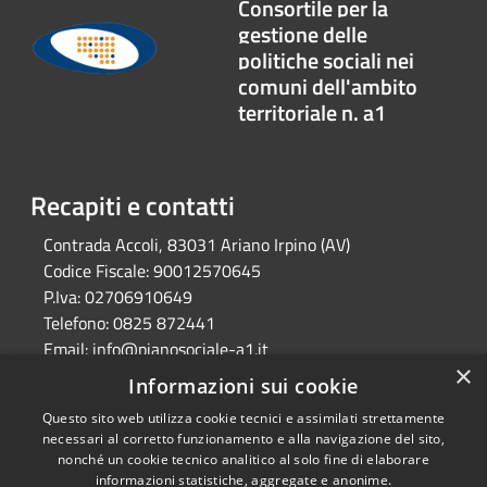
Consortile per la
gestione delle
politiche sociali nei
comuni dell'ambito
territoriale n. a1
Recapiti e contatti
Contrada Accoli, 83031 Ariano Irpino (AV)
Codice Fiscale:
90012570645
P.Iva:
02706910649
Telefono:
0825 872441
Email:
info@pianosociale-a1.it
×
Pec:
consorzioa1@legalmail.it
Informazioni sui cookie
Questo sito web utilizza cookie tecnici e assimilati strettamente
necessari al corretto funzionamento e alla navigazione del sito,
RSS
Copyright © 2026 • Azienda
nonché un cookie tecnico analitico al solo fine di elaborare
Accessibilità
Speciale Consortile per la
informazioni statistiche, aggregate e anonime.