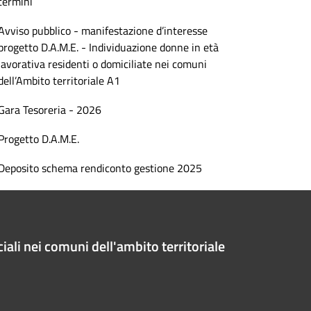
termini
Avviso pubblico - manifestazione d’interesse
progetto D.A.M.E. - Individuazione donne in età
lavorativa residenti o domiciliate nei comuni
dell’Ambito territoriale A1
Gara Tesoreria - 2026
Progetto D.A.M.E.
Deposito schema rendiconto gestione 2025
iali nei comuni dell'ambito territoriale