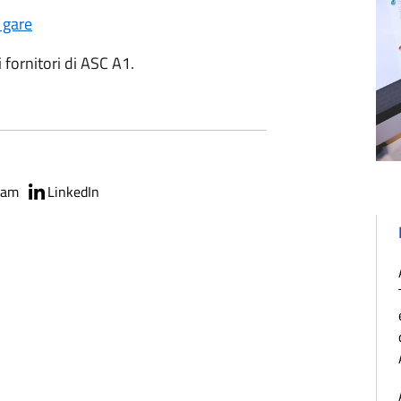
 gare
 fornitori di ASC A1.
ram
LinkedIn