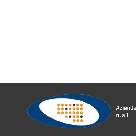
Azienda 
n. a1