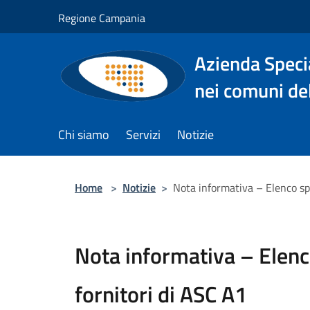
Salta al contenuto principale
Regione Campania
Azienda Specia
nei comuni del
Chi siamo
Servizi
Notizie
Home
>
Notizie
>
Nota informativa – Elenco spe
Nota informativa – Elenc
fornitori di ASC A1