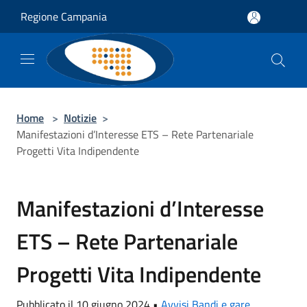
Salta al contenuto principale
Regione Campania
Home
>
Notizie
>
Manifestazioni d’Interesse ETS – Rete Partenariale
Progetti Vita Indipendente
Manifestazioni d’Interesse
ETS – Rete Partenariale
Progetti Vita Indipendente
Pubblicato il 10 giugno 2024 •
Avvisi Bandi e gare