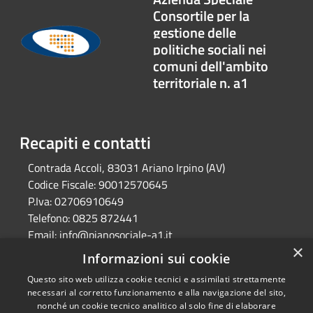
Consortile per la
gestione delle
politiche sociali nei
comuni dell'ambito
territoriale n. a1
Recapiti e contatti
Contrada Accoli, 83031 Ariano Irpino (AV)
Codice Fiscale:
90012570645
P.Iva:
02706910649
Telefono:
0825 872441
Email:
info@pianosociale-a1.it
×
Pec:
consorzioa1@legalmail.it
Informazioni sui cookie
Questo sito web utilizza cookie tecnici e assimilati strettamente
necessari al corretto funzionamento e alla navigazione del sito,
RSS
Copyright © 2026 • Azienda
nonché un cookie tecnico analitico al solo fine di elaborare