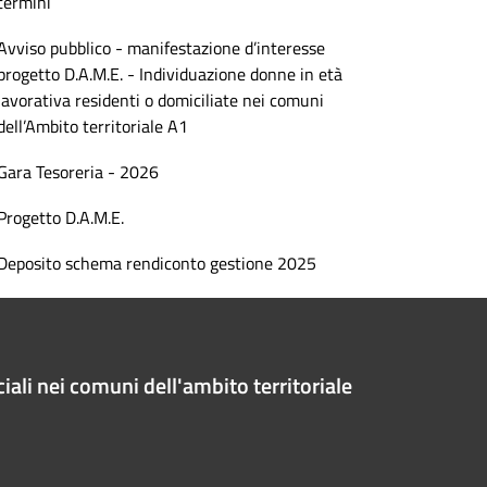
termini
Avviso pubblico - manifestazione d’interesse
progetto D.A.M.E. - Individuazione donne in età
lavorativa residenti o domiciliate nei comuni
dell’Ambito territoriale A1
Gara Tesoreria - 2026
Progetto D.A.M.E.
Deposito schema rendiconto gestione 2025
iali nei comuni dell'ambito territoriale