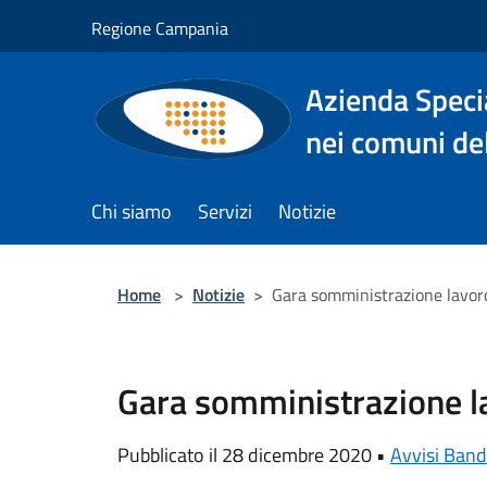
Salta al contenuto principale
Regione Campania
Azienda Specia
nei comuni del
Chi siamo
Servizi
Notizie
Home
>
Notizie
>
Gara somministrazione lavo
Gara somministrazione 
Pubblicato il 28 dicembre 2020 •
Avvisi Band