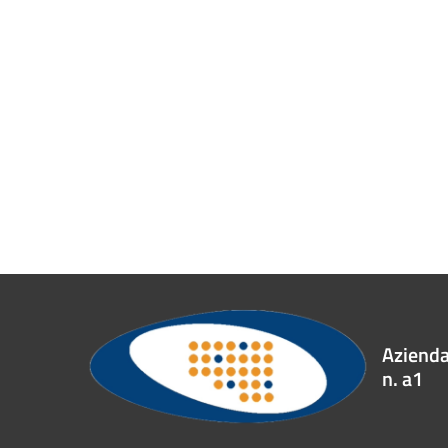
Azienda 
n. a1