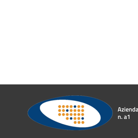
Azienda 
n. a1