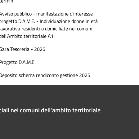
termini
Avviso pubblico - manifestazione d’interesse
progetto D.A.M.E. - Individuazione donne in età
lavorativa residenti o domiciliate nei comuni
dell’Ambito territoriale A1
Gara Tesoreria - 2026
Progetto D.A.M.E.
Deposito schema rendiconto gestione 2025
iali nei comuni dell'ambito territoriale