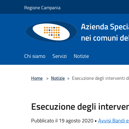
Salta al contenuto principale
Regione Campania
Azienda Specia
nei comuni del
Chi siamo
Servizi
Notizie
Home
>
Notizie
>
Esecuzione degli interventi d
Esecuzione degli interven
Pubblicato il 19 agosto 2020 •
Avvisi Bandi e