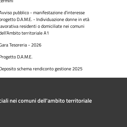
termini
Avviso pubblico - manifestazione d’interesse
progetto D.A.M.E. - Individuazione donne in età
lavorativa residenti o domiciliate nei comuni
dell’Ambito territoriale A1
Gara Tesoreria - 2026
Progetto D.A.M.E.
Deposito schema rendiconto gestione 2025
iali nei comuni dell'ambito territoriale