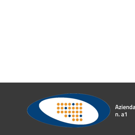
Azienda 
n. a1