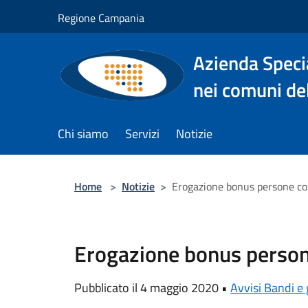
Salta al contenuto principale
Regione Campania
Azienda Specia
nei comuni del
Chi siamo
Servizi
Notizie
Home
>
Notizie
>
Erogazione bonus persone con
Erogazione bonus persone
Pubblicato il 4 maggio 2020 •
Avvisi Bandi e 