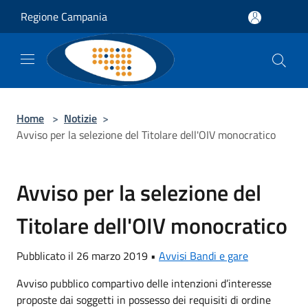
Salta al contenuto principale
Regione Campania
Home
>
Notizie
>
Avviso per la selezione del Titolare dell'OIV monocratico
Avviso per la selezione del
Titolare dell'OIV monocratico
Pubblicato il 26 marzo 2019 •
Avvisi Bandi e gare
Avviso pubblico compartivo delle intenzioni d’interesse
proposte dai soggetti in possesso dei requisiti di ordine