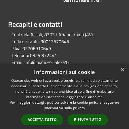
Recapiti e contatti
Contrada Accoli, 83031 Ariano Irpino (AV)
Codice Fiscale:
90012570645
P.Iva:
02706910649
Telefono:
0825 872441
Email:
info@pianosociale-a1.it
×
Pec:
consorzioa1@legalmail.it
Informazioni sui cookie
Questo sito web utilizza cookie tecnici e assimilati strettamente
necessari al corretto funzionamento e alla navigazione del sito,
RSS
Copyright © 2026 • Azienda
nonché un cookie tecnico analitico al solo fine di elaborare
Accessibilità
Speciale Consortile per la
informazioni statistiche, aggregate e anonime.
Per maggiori dettagli, può consultare la cookie policy al seguente
Privacy
gestione delle politiche sociali
Informativa sulla privacy
Cookie
nei comuni dell'ambito
Mappa del sito
territoriale n. a1 • Powered by
RIFIUTA TUTTO
ACCETTA TUTTO
Municipium
Accesso
•