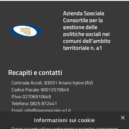
Azienda Speciale
Consortile per la
gestione delle
politiche sociali nei
comuni dell'ambito
territoriale n. a1
Recapiti e contatti
Contrada Accoli, 83031 Ariano Irpino (AV)
Codice Fiscale:
90012570645
P.Iva:
02706910649
Telefono:
0825 872441
Email:
info@pianosociale-a1.it
×
Pec:
consorzioa1@legalmail.it
Informazioni sui cookie
Questo sito web utilizza cookie tecnici e assimilati strettamente