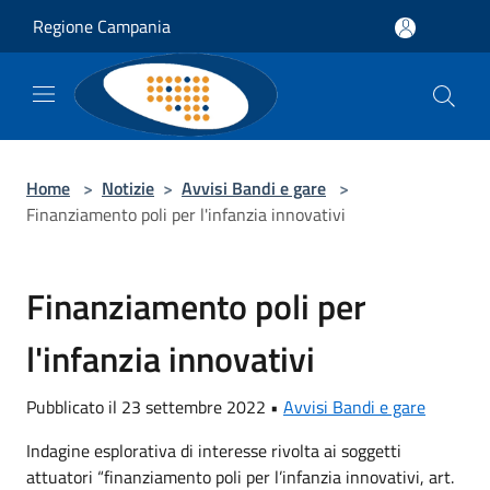
Salta al contenuto principale
Regione Campania
Home
>
Notizie
>
Avvisi Bandi e gare
>
Finanziamento poli per l'infanzia innovativi
Finanziamento poli per
l'infanzia innovativi
Pubblicato il 23 settembre 2022 •
Avvisi Bandi e gare
Indagine esplorativa di interesse rivolta ai soggetti
attuatori “finanziamento poli per l’infanzia innovativi, art.