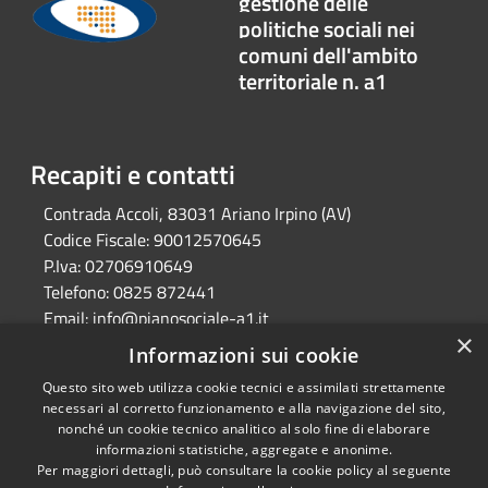
gestione delle
politiche sociali nei
comuni dell'ambito
territoriale n. a1
Recapiti e contatti
Contrada Accoli, 83031 Ariano Irpino (AV)
Codice Fiscale:
90012570645
P.Iva:
02706910649
Telefono:
0825 872441
Email:
info@pianosociale-a1.it
×
Pec:
consorzioa1@legalmail.it
Informazioni sui cookie
Questo sito web utilizza cookie tecnici e assimilati strettamente
necessari al corretto funzionamento e alla navigazione del sito,
RSS
Copyright © 2026 • Azienda
nonché un cookie tecnico analitico al solo fine di elaborare
Accessibilità
Speciale Consortile per la
informazioni statistiche, aggregate e anonime.
Per maggiori dettagli, può consultare la cookie policy al seguente
Privacy
gestione delle politiche sociali