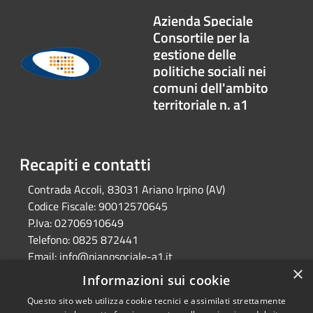
Azienda Speciale
Consortile per la
gestione delle
politiche sociali nei
comuni dell'ambito
territoriale n. a1
Recapiti e contatti
Contrada Accoli, 83031 Ariano Irpino (AV)
Codice Fiscale:
90012570645
P.Iva:
02706910649
Telefono:
0825 872441
Email:
info@pianosociale-a1.it
×
Pec:
consorzioa1@legalmail.it
Informazioni sui cookie
Questo sito web utilizza cookie tecnici e assimilati strettamente