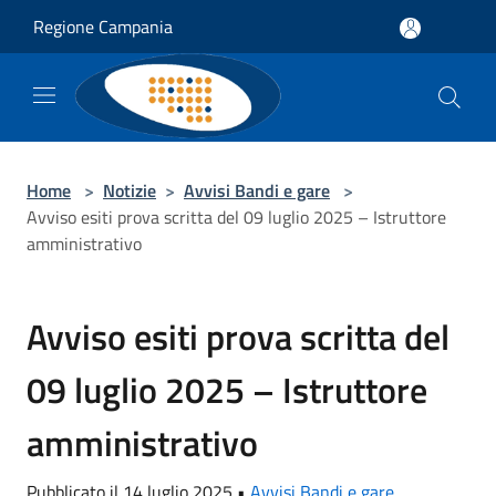
Salta al contenuto principale
Regione Campania
Home
>
Notizie
>
Avvisi Bandi e gare
>
Avviso esiti prova scritta del 09 luglio 2025 – Istruttore
amministrativo
Avviso esiti prova scritta del
09 luglio 2025 – Istruttore
amministrativo
Pubblicato il 14 luglio 2025 •
Avvisi Bandi e gare
,